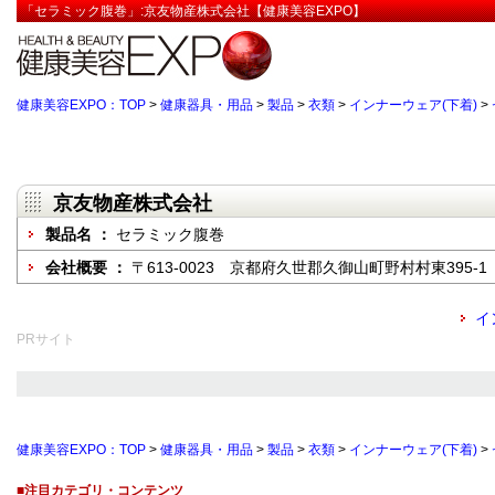
「セラミック腹巻」:京友物産株式会社【健康美容EXPO】
健康美容EXPO：TOP
>
健康器具・用品
>
製品
>
衣類
>
インナーウェア(下着)
>
京友物産株式会社
製品名 ：
セラミック腹巻
会社概要 ：
〒613-0023 京都府久世郡久御山町野村村東395-1
イ
PRサイト
健康美容EXPO：TOP
>
健康器具・用品
>
製品
>
衣類
>
インナーウェア(下着)
>
■注目カテゴリ・コンテンツ