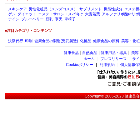
スキンケア
男性化粧品（メンズコスメ）
サプリメント
機能性成分
エステ機
ゲン
ダイエット
エステ・サロン・スパ向け
大麦若葉
アルファリポ酸(αリポ
テイン
ブルーベリー
豆乳
寒天
車椅子
■注目カテゴリ・コンテンツ
決済代行
印刷
健康食品の製造(受託製造)
化粧品
健康食品の原料
美容・化粧
健康食品
│
自然食品
│
健康用品・器具
│
美容
ホーム
|
プレスリリース
|
サイ
Cookieポリシー
|
利用規約
|
個人情報保
Copyright© 2005-2023
健康美容