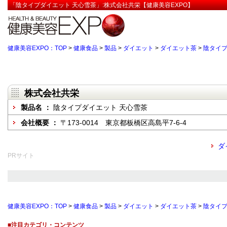
「陰タイプダイエット 天心雪茶」:株式会社共栄【健康美容EXPO】
健康美容EXPO：TOP
>
健康食品
>
製品
>
ダイエット
>
ダイエット茶
>
陰タイプ
株式会社共栄
製品名 ：
陰タイプダイエット 天心雪茶
会社概要 ：
〒173-0014 東京都板橋区高島平7-6-4
ダ
PRサイト
健康美容EXPO：TOP
>
健康食品
>
製品
>
ダイエット
>
ダイエット茶
>
陰タイプ
■注目カテゴリ・コンテンツ