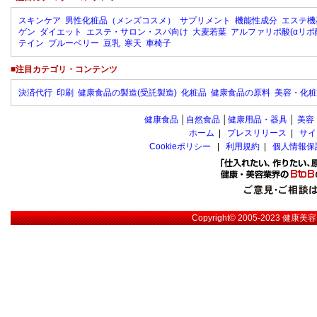
スキンケア
男性化粧品（メンズコスメ）
サプリメント
機能性成分
エステ機
ゲン
ダイエット
エステ・サロン・スパ向け
大麦若葉
アルファリポ酸(αリポ
テイン
ブルーベリー
豆乳
寒天
車椅子
■注目カテゴリ・コンテンツ
決済代行
印刷
健康食品の製造(受託製造)
化粧品
健康食品の原料
美容・化粧
健康食品
│
自然食品
│
健康用品・器具
│
美容
ホーム
|
プレスリリース
|
サイ
Cookieポリシー
|
利用規約
|
個人情報保
Copyright© 2005-2023
健康美容