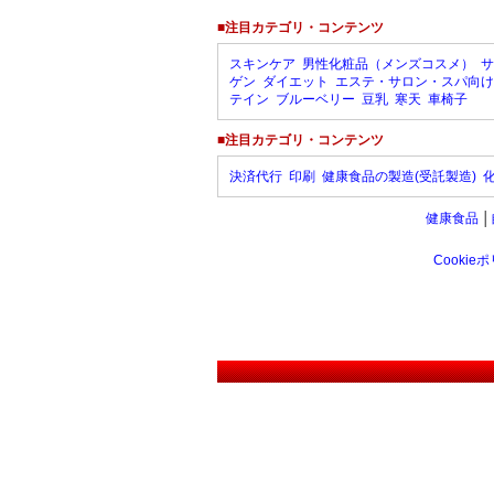
■注目カテゴリ・コンテンツ
スキンケア
男性化粧品（メンズコスメ）
サ
ゲン
ダイエット
エステ・サロン・スパ向け
テイン
ブルーベリー
豆乳
寒天
車椅子
■注目カテゴリ・コンテンツ
決済代行
印刷
健康食品の製造(受託製造)
健康食品
│
Cookie