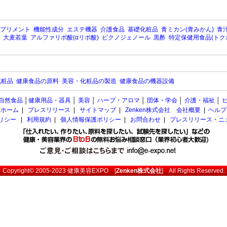
プリメント
機能性成分
エステ機器
介護食品
基礎化粧品
青ミカン(青みかん)
青汁
大麦若葉
アルファリポ酸(αリポ酸)
ピクノジェノール
黒酢
特定保健用食品(トク
化粧品
健康食品の原料
美容・化粧品の製造
健康食品の機器設備
自然食品
│
健康用品・器具
│
美容
│
ハーブ・アロマ
│
団体・学会
│
介護・福祉
│
ホーム
|
プレスリリース
|
サイトマップ
|
Zenken株式会社 会社概要
|
ヘルプ
ポリシー
|
利用規約
|
個人情報保護ポリシー
|
お問合わせ
|
プレスリリース・ニ
Copyright© 2005-2023
健康美容EXPO
[
Zenken株式会社
] All Rights Reserved.