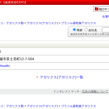
ス【健康美容EXPO】
検討中
出展
ノコ・アガリクス類
>
アガリクス(アガリスク)
>
ブラジル産乾燥アガリクス
商材
会社名
健康美容業界最大の企業と企業を結
ス
越市富士見町12-7-504
/health/
アガリクス(アガリスク)一覧
インタレストマッチ -
広告の掲載について
ノコ・アガリクス類
>
アガリクス(アガリスク)
>
ブラジル産乾燥アガリクス