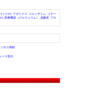
(トクホ)
アガリクス
コエンザイム
コラー
ホ)
医療機器（ゲルマニウム）
炭酸泉
プロ
ビジネス商材
ュース受付