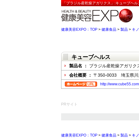
「ブラジル産乾燥アガリクス」:キューブヘル
健康美容EXPO：TOP
>
健康食品
>
製品
>
キ
キューブヘルス
製品名 ：
ブラジル産乾燥アガリク
会社概要 ：
〒350-0033 埼玉県川
http://www.cube55.com
PRサイト
健康美容EXPO：TOP
>
健康食品
>
製品
>
キ