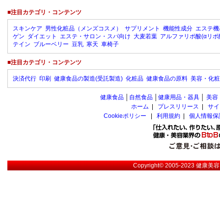
■注目カテゴリ・コンテンツ
スキンケア
男性化粧品（メンズコスメ）
サプリメント
機能性成分
エステ機
ゲン
ダイエット
エステ・サロン・スパ向け
大麦若葉
アルファリポ酸(αリポ
テイン
ブルーベリー
豆乳
寒天
車椅子
■注目カテゴリ・コンテンツ
決済代行
印刷
健康食品の製造(受託製造)
化粧品
健康食品の原料
美容・化粧
健康食品
│
自然食品
│
健康用品・器具
│
美容
ホーム
|
プレスリリース
|
サイ
Cookieポリシー
|
利用規約
|
個人情報保
Copyright© 2005-2023
健康美容