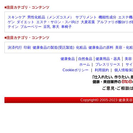
■注目カテゴリ・コンテンツ
スキンケア
男性化粧品（メンズコスメ）
サプリメント
機能性成分
エステ機
ゲン
ダイエット
エステ・サロン・スパ向け
大麦若葉
アルファリポ酸(αリポ
テイン
ブルーベリー
豆乳
寒天
車椅子
■注目カテゴリ・コンテンツ
決済代行
印刷
健康食品の製造(受託製造)
化粧品
健康食品の原料
美容・化粧
健康食品
│
自然食品
│
健康用品・器具
│
美容
ホーム
|
プレスリリース
|
サイ
Cookieポリシー
|
利用規約
|
個人情報保
Copyright© 2005-2023
健康美容