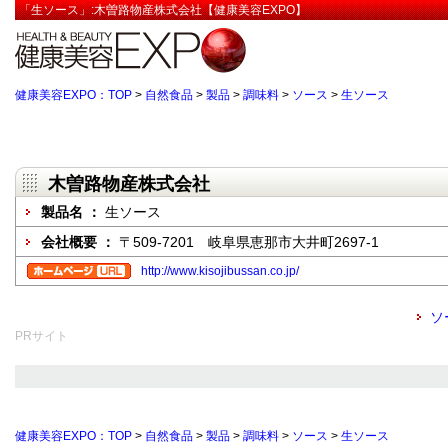
「生ソース」:木曽路物産株式会社【健康美容EXPO】
健康美容EXPO：TOP
>
自然食品
>
製品
>
調味料
>
ソース
>
生ソース
木曽路物産株式会社
製品名 ：
生ソース
会社概要 ：
〒509-7201 岐阜県恵那市大井町2697-1
http://www.kisojibussan.co.jp/
ソ
PRサイト
健康美容EXPO：TOP
>
自然食品
>
製品
>
調味料
>
ソース
>
生ソース