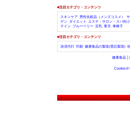
■注目カテゴリ・コンテンツ
スキンケア
男性化粧品（メンズコスメ）
サ
ゲン
ダイエット
エステ・サロン・スパ向け
テイン
ブルーベリー
豆乳
寒天
車椅子
■注目カテゴリ・コンテンツ
決済代行
印刷
健康食品の製造(受託製造)
健康食品
│
Cookie