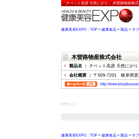
「チベット高原 天然にがり」:木曽路物産株式
健康美容EXPO：TOP
>
健康食品
>
製品
>
サ
木曽路物産株式会社
製品名 ：
チベット高原 天然にがり
会社概要 ：
〒509-7201 岐阜県恵
http://www.kisojibussan
PRサイト
健康美容EXPO：TOP
>
健康食品
>
製品
>
サ