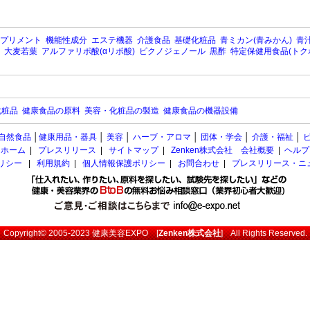
プリメント
機能性成分
エステ機器
介護食品
基礎化粧品
青ミカン(青みかん)
青汁
大麦若葉
アルファリポ酸(αリポ酸)
ピクノジェノール
黒酢
特定保健用食品(トク
化粧品
健康食品の原料
美容・化粧品の製造
健康食品の機器設備
自然食品
│
健康用品・器具
│
美容
│
ハーブ・アロマ
│
団体・学会
│
介護・福祉
│
ホーム
|
プレスリリース
|
サイトマップ
|
Zenken株式会社 会社概要
|
ヘルプ
ポリシー
|
利用規約
|
個人情報保護ポリシー
|
お問合わせ
|
プレスリリース・ニ
Copyright© 2005-2023
健康美容EXPO
[
Zenken株式会社
] All Rights Reserved.