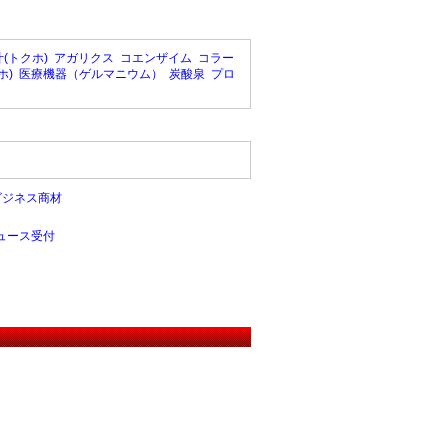
(トクホ)
アガリクス
コエンザイム
コラー
ホ)
医療機器（ゲルマニウム）
炭酸泉
プロ
ビジネス商材
ュース受付