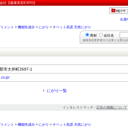
会社【健康美容EXPO】
検討中
出展
プリメント
>
機能性成分
>
にがり
>
チベット高原 天然にがり
商材
会社名
健康美容業界最大の企業と企業を結
那市大井町2697-1
.co.jp/
にがり一覧
インタレストマッチ -
広告の掲載について
プリメント
>
機能性成分
>
にがり
>
チベット高原 天然にがり