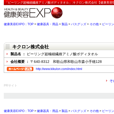
「ピーリング超極細繊維アミノ酸ボディタオル」:キクロン株式会社【健康美容E
健康美容EXPO：TOP
>
健康器具・用品
>
製品
>
バスグッズ
>
その他
>
ピーリ
キクロン株式会社
製品名 ：
ピーリング超極細繊維アミノ酸ボディタオル
会社概要 ：
〒640-8312 和歌山県和歌山市森小手穂128
http://www.kikulon.com/index.html
そ
PRサイト
健康美容EXPO：TOP
>
健康器具・用品
>
製品
>
バスグッズ
>
その他
>
ピーリ