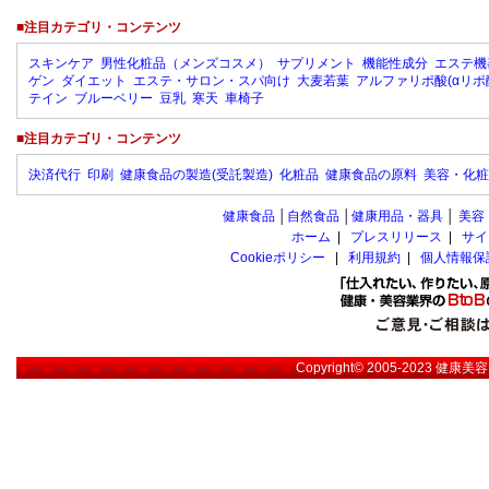
■注目カテゴリ・コンテンツ
スキンケア
男性化粧品（メンズコスメ）
サプリメント
機能性成分
エステ機
ゲン
ダイエット
エステ・サロン・スパ向け
大麦若葉
アルファリポ酸(αリポ
テイン
ブルーベリー
豆乳
寒天
車椅子
■注目カテゴリ・コンテンツ
決済代行
印刷
健康食品の製造(受託製造)
化粧品
健康食品の原料
美容・化粧
健康食品
│
自然食品
│
健康用品・器具
│
美容
ホーム
|
プレスリリース
|
サイ
Cookieポリシー
|
利用規約
|
個人情報保
Copyright© 2005-2023
健康美容