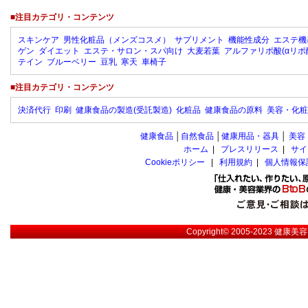
■注目カテゴリ・コンテンツ
スキンケア
男性化粧品（メンズコスメ）
サプリメント
機能性成分
エステ機
ゲン
ダイエット
エステ・サロン・スパ向け
大麦若葉
アルファリポ酸(αリポ
テイン
ブルーベリー
豆乳
寒天
車椅子
■注目カテゴリ・コンテンツ
決済代行
印刷
健康食品の製造(受託製造)
化粧品
健康食品の原料
美容・化粧
健康食品
│
自然食品
│
健康用品・器具
│
美容
ホーム
|
プレスリリース
|
サイ
Cookieポリシー
|
利用規約
|
個人情報保
Copyright© 2005-2023
健康美容