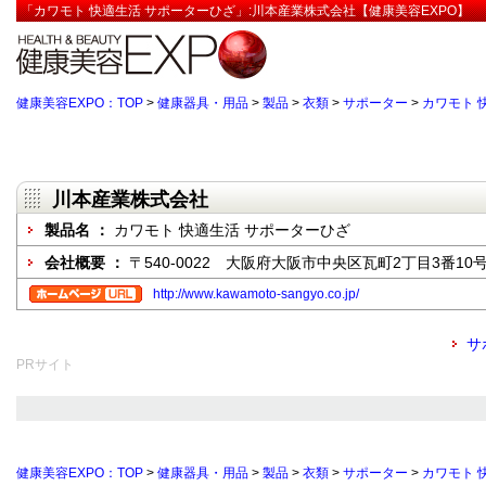
「カワモト 快適生活 サポーターひざ」:川本産業株式会社【健康美容EXPO】
健康美容EXPO：TOP
>
健康器具・用品
>
製品
>
衣類
>
サポーター
>
カワモト 
川本産業株式会社
製品名 ：
カワモト 快適生活 サポーターひざ
会社概要 ：
〒540-0022 大阪府大阪市中央区瓦町2丁目3番10
http://www.kawamoto-sangyo.co.jp/
サ
PRサイト
健康美容EXPO：TOP
>
健康器具・用品
>
製品
>
衣類
>
サポーター
>
カワモト 