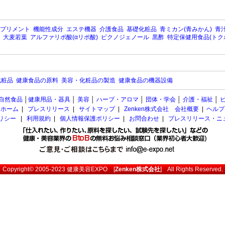
プリメント
機能性成分
エステ機器
介護食品
基礎化粧品
青ミカン(青みかん)
青汁
大麦若葉
アルファリポ酸(αリポ酸)
ピクノジェノール
黒酢
特定保健用食品(トク
化粧品
健康食品の原料
美容・化粧品の製造
健康食品の機器設備
自然食品
│
健康用品・器具
│
美容
│
ハーブ・アロマ
│
団体・学会
│
介護・福祉
│
ホーム
|
プレスリリース
|
サイトマップ
|
Zenken株式会社 会社概要
|
ヘルプ
ポリシー
|
利用規約
|
個人情報保護ポリシー
|
お問合わせ
|
プレスリリース・ニ
Copyright© 2005-2023
健康美容EXPO
[
Zenken株式会社
] All Rights Reserved.