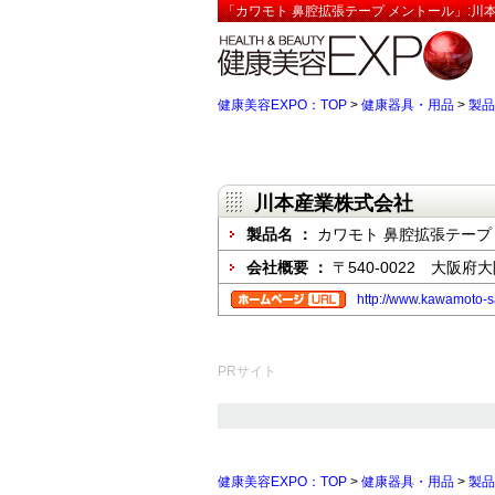
「カワモト 鼻腔拡張テープ メントール」:川
健康美容EXPO：TOP
>
健康器具・用品
>
製品
川本産業株式会社
製品名 ：
カワモト 鼻腔拡張テープ
会社概要 ：
〒540-0022 大阪
http://www.kawamoto-s
PRサイト
健康美容EXPO：TOP
>
健康器具・用品
>
製品