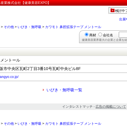
本産業株式会社【健康美容EXPO】
検討中
出展
>
その他
>
いびき・無呼吸
>
カワモト 鼻腔拡張テープ メントール
商材
会社名
健康美容業界最大の企業と企業を結
 メントール
府大阪市中央区瓦町2丁目3番10号瓦町中央ビル8F
angyo.co.jp/
いびき・無呼吸一覧
インタレストマッチ -
広告の掲載について
>
その他
>
いびき・無呼吸
>
カワモト 鼻腔拡張テープ メントール