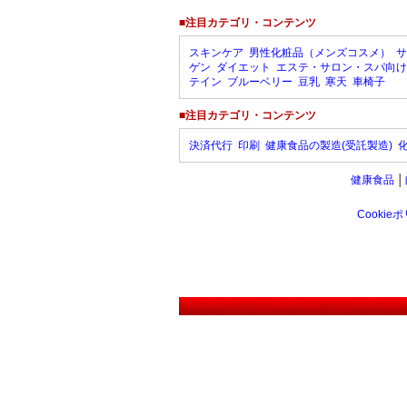
■注目カテゴリ・コンテンツ
スキンケア
男性化粧品（メンズコスメ）
サ
ゲン
ダイエット
エステ・サロン・スパ向け
テイン
ブルーベリー
豆乳
寒天
車椅子
■注目カテゴリ・コンテンツ
決済代行
印刷
健康食品の製造(受託製造)
健康食品
│
Cookie