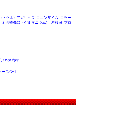
(トクホ)
アガリクス
コエンザイム
コラー
ホ)
医療機器（ゲルマニウム）
炭酸泉
プロ
ビジネス商材
ュース受付