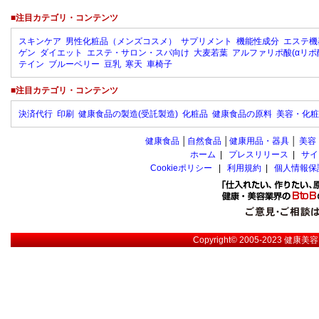
■注目カテゴリ・コンテンツ
スキンケア
男性化粧品（メンズコスメ）
サプリメント
機能性成分
エステ機
ゲン
ダイエット
エステ・サロン・スパ向け
大麦若葉
アルファリポ酸(αリポ
テイン
ブルーベリー
豆乳
寒天
車椅子
■注目カテゴリ・コンテンツ
決済代行
印刷
健康食品の製造(受託製造)
化粧品
健康食品の原料
美容・化粧
健康食品
│
自然食品
│
健康用品・器具
│
美容
ホーム
|
プレスリリース
|
サイ
Cookieポリシー
|
利用規約
|
個人情報保
Copyright© 2005-2023
健康美容