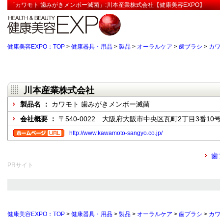
「カワモト 歯みがきメンボー滅菌」:川本産業株式会社【健康美容EXPO】
健康美容EXPO：TOP
>
健康器具・用品
>
製品
>
オーラルケア
>
歯ブラシ
>
カワ
川本産業株式会社
製品名 ：
カワモト 歯みがきメンボー滅菌
会社概要 ：
〒540-0022 大阪府大阪市中央区瓦町2丁目3番10
http://www.kawamoto-sangyo.co.jp/
歯
PRサイト
健康美容EXPO：TOP
>
健康器具・用品
>
製品
>
オーラルケア
>
歯ブラシ
>
カワ