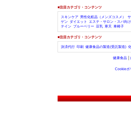
■注目カテゴリ・コンテンツ
スキンケア
男性化粧品（メンズコスメ）
サ
ゲン
ダイエット
エステ・サロン・スパ向け
テイン
ブルーベリー
豆乳
寒天
車椅子
■注目カテゴリ・コンテンツ
決済代行
印刷
健康食品の製造(受託製造)
健康食品
│
Cookie