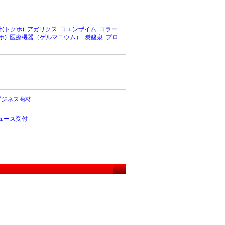
(トクホ)
アガリクス
コエンザイム
コラー
ホ)
医療機器（ゲルマニウム）
炭酸泉
プロ
ビジネス商材
ュース受付