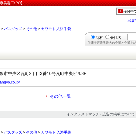
康美容EXPO】
検討中
出展
>
バスグッズ
>
その他
>
カワモト 入浴手袋
商材
会社名
健康美容業界最大の企業と企業を結
府大阪市中央区瓦町2丁目3番10号瓦町中央ビル8F
angyo.co.jp/
その他一覧
インタレストマッチ -
広告の掲載について
>
バスグッズ
>
その他
>
カワモト 入浴手袋