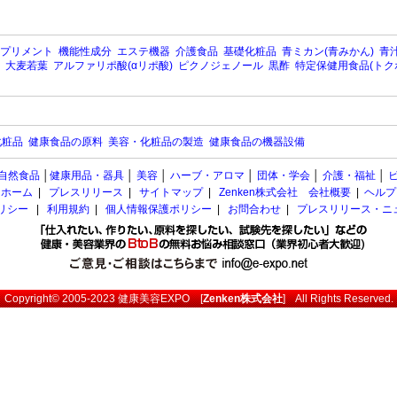
プリメント
機能性成分
エステ機器
介護食品
基礎化粧品
青ミカン(青みかん)
青汁
大麦若葉
アルファリポ酸(αリポ酸)
ピクノジェノール
黒酢
特定保健用食品(トク
化粧品
健康食品の原料
美容・化粧品の製造
健康食品の機器設備
自然食品
│
健康用品・器具
│
美容
│
ハーブ・アロマ
│
団体・学会
│
介護・福祉
│
ホーム
|
プレスリリース
|
サイトマップ
|
Zenken株式会社 会社概要
|
ヘルプ
ポリシー
|
利用規約
|
個人情報保護ポリシー
|
お問合わせ
|
プレスリリース・ニ
Copyright© 2005-2023
健康美容EXPO
[
Zenken株式会社
] All Rights Reserved.