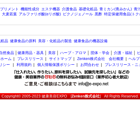
プリメント
機能性成分
エステ機器
介護食品
基礎化粧品
青ミカン(青みかん)
青汁
大麦若葉
アルファリポ酸(αリポ酸)
ピクノジェノール
黒酢
特定保健用食品(トク
化粧品
健康食品の原料
美容・化粧品の製造
健康食品の機器設備
自然食品
│
健康用品・器具
│
美容
│
ハーブ・アロマ
│
団体・学会
│
介護・福祉
│
ホーム
|
プレスリリース
|
サイトマップ
|
Zenken株式会社 会社概要
|
ヘルプ
ポリシー
|
利用規約
|
個人情報保護ポリシー
|
お問合わせ
|
プレスリリース・ニ
Copyright© 2005-2023
健康美容EXPO
[
Zenken株式会社
] All Rights Reserved.