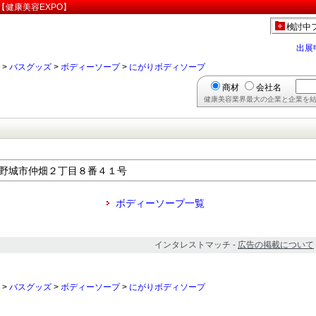
健康美容EXPO】
検討中
出展
>
バスグッズ
>
ボディーソープ
>
にがりボディソープ
商材
会社名
健康美容業界最大の企業と企業を結
県大野城市仲畑２丁目８番４１号
ボディーソープ一覧
インタレストマッチ -
広告の掲載について
>
バスグッズ
>
ボディーソープ
>
にがりボディソープ