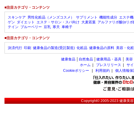
■注目カテゴリ・コンテンツ
スキンケア
男性化粧品（メンズコスメ）
サプリメント
機能性成分
エステ機
ゲン
ダイエット
エステ・サロン・スパ向け
大麦若葉
アルファリポ酸(αリポ
テイン
ブルーベリー
豆乳
寒天
車椅子
■注目カテゴリ・コンテンツ
決済代行
印刷
健康食品の製造(受託製造)
化粧品
健康食品の原料
美容・化粧
健康食品
│
自然食品
│
健康用品・器具
│
美容
ホーム
|
プレスリリース
|
サイ
Cookieポリシー
|
利用規約
|
個人情報保
Copyright© 2005-2023
健康美容