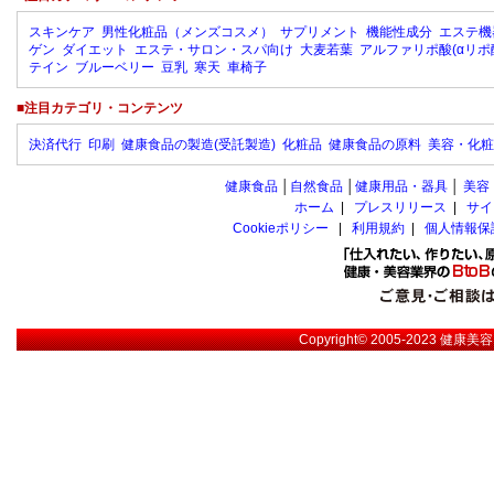
スキンケア
男性化粧品（メンズコスメ）
サプリメント
機能性成分
エステ機
ゲン
ダイエット
エステ・サロン・スパ向け
大麦若葉
アルファリポ酸(αリポ
テイン
ブルーベリー
豆乳
寒天
車椅子
■注目カテゴリ・コンテンツ
決済代行
印刷
健康食品の製造(受託製造)
化粧品
健康食品の原料
美容・化粧
健康食品
│
自然食品
│
健康用品・器具
│
美容
ホーム
|
プレスリリース
|
サイ
Cookieポリシー
|
利用規約
|
個人情報保
Copyright© 2005-2023
健康美容