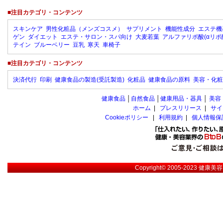
■注目カテゴリ・コンテンツ
スキンケア
男性化粧品（メンズコスメ）
サプリメント
機能性成分
エステ機
ゲン
ダイエット
エステ・サロン・スパ向け
大麦若葉
アルファリポ酸(αリポ
テイン
ブルーベリー
豆乳
寒天
車椅子
■注目カテゴリ・コンテンツ
決済代行
印刷
健康食品の製造(受託製造)
化粧品
健康食品の原料
美容・化粧
健康食品
│
自然食品
│
健康用品・器具
│
美容
ホーム
|
プレスリリース
|
サイ
Cookieポリシー
|
利用規約
|
個人情報保
Copyright© 2005-2023
健康美容