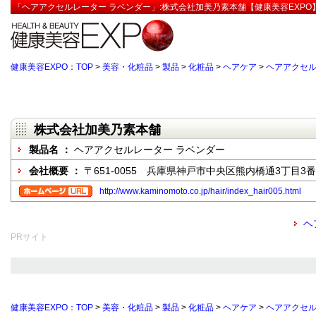
「ヘアアクセルレーター ラベンダー」:株式会社加美乃素本舗【健康美容EXPO
健康美容EXPO：TOP
>
美容・化粧品
>
製品
>
化粧品
>
ヘアケア
>
ヘアアクセル
株式会社加美乃素本舗
製品名 ：
ヘアアクセルレーター ラベンダー
会社概要 ：
〒651-0055 兵庫県神戸市中央区熊内橋通3丁目3番
http://www.kaminomoto.co.jp/hair/index_hair005.html
ヘ
PRサイト
健康美容EXPO：TOP
>
美容・化粧品
>
製品
>
化粧品
>
ヘアケア
>
ヘアアクセル