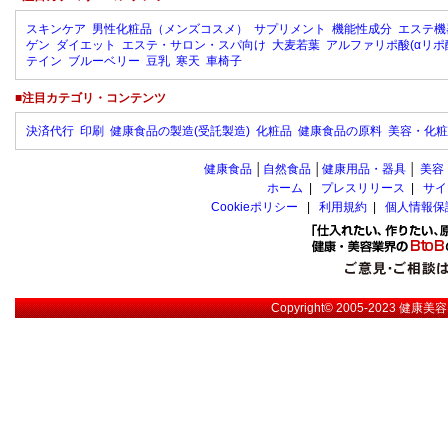
スキンケア
男性化粧品（メンズコスメ）
サプリメント
機能性成分
エステ機
ゲン
ダイエット
エステ・サロン・スパ向け
大麦若葉
アルファリポ酸(αリポ
テイン
ブルーベリー
豆乳
寒天
車椅子
■注目カテゴリ・コンテンツ
決済代行
印刷
健康食品の製造(受託製造)
化粧品
健康食品の原料
美容・化粧
健康食品
│
自然食品
│
健康用品・器具
│
美容
ホーム
|
プレスリリース
|
サイ
Cookieポリシー
|
利用規約
|
個人情報保
Copyright© 2005-2023
健康美容