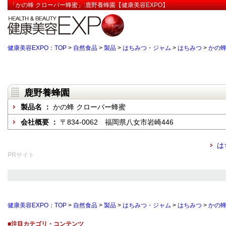
「かの蜂 クローバー蜂蜜」:鹿野養蜂園【健康美容EXPO】
健康美容EXPO：TOP
>
自然食品
>
製品
>
はちみつ・ジャム
>
はちみつ
>
かの蜂
鹿野養蜂園
製品名 ：
かの蜂 クローバー蜂蜜
会社概要 ：
〒834-0062 福岡県八女市岩崎446
は
PRサイト
健康美容EXPO：TOP
>
自然食品
>
製品
>
はちみつ・ジャム
>
はちみつ
>
かの蜂
■注目カテゴリ・コンテンツ