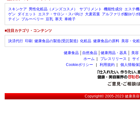
スキンケア
男性化粧品（メンズコスメ）
サプリメント
機能性成分
エステ機
ゲン
ダイエット
エステ・サロン・スパ向け
大麦若葉
アルファリポ酸(αリポ
テイン
ブルーベリー
豆乳
寒天
車椅子
■注目カテゴリ・コンテンツ
決済代行
印刷
健康食品の製造(受託製造)
化粧品
健康食品の原料
美容・化粧
健康食品
│
自然食品
│
健康用品・器具
│
美容
ホーム
|
プレスリリース
|
サイ
Cookieポリシー
|
利用規約
|
個人情報保
Copyright© 2005-2023
健康美容