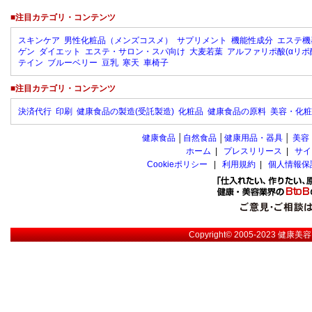
■注目カテゴリ・コンテンツ
スキンケア
男性化粧品（メンズコスメ）
サプリメント
機能性成分
エステ機
ゲン
ダイエット
エステ・サロン・スパ向け
大麦若葉
アルファリポ酸(αリポ
テイン
ブルーベリー
豆乳
寒天
車椅子
■注目カテゴリ・コンテンツ
決済代行
印刷
健康食品の製造(受託製造)
化粧品
健康食品の原料
美容・化粧
健康食品
│
自然食品
│
健康用品・器具
│
美容
ホーム
|
プレスリリース
|
サイ
Cookieポリシー
|
利用規約
|
個人情報保
Copyright© 2005-2023
健康美容