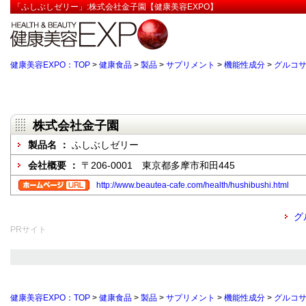
「ふしぶしゼリー」:株式会社金子園【健康美容EXPO】
健康美容EXPO：TOP
>
健康食品
>
製品
>
サプリメント
>
機能性成分
>
グルコ
株式会社金子園
製品名 ：
ふしぶしゼリー
会社概要 ：
〒206-0001 東京都多摩市和田445
http://www.beautea-cafe.com/health/hushibushi.html
グ
PRサイト
健康美容EXPO：TOP
>
健康食品
>
製品
>
サプリメント
>
機能性成分
>
グルコ