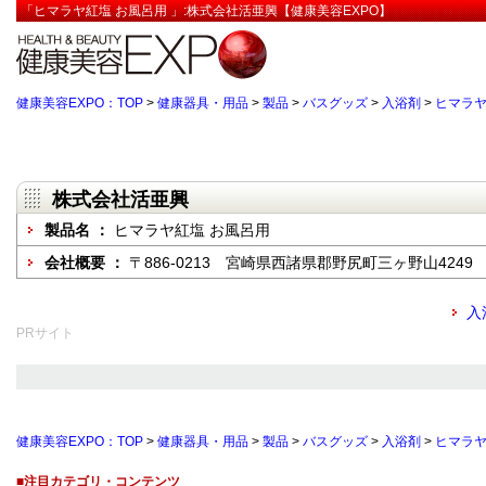
「ヒマラヤ紅塩 お風呂用 」:株式会社活亜興【健康美容EXPO】
健康美容EXPO：TOP
>
健康器具・用品
>
製品
>
バスグッズ
>
入浴剤
>
ヒマラヤ
株式会社活亜興
製品名 ：
ヒマラヤ紅塩 お風呂用
会社概要 ：
〒886-0213 宮崎県西諸県郡野尻町三ヶ野山4249
入
PRサイト
健康美容EXPO：TOP
>
健康器具・用品
>
製品
>
バスグッズ
>
入浴剤
>
ヒマラヤ
■注目カテゴリ・コンテンツ