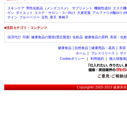
スキンケア
男性化粧品（メンズコスメ）
サプリメント
機能性成分
エステ機
ゲン
ダイエット
エステ・サロン・スパ向け
大麦若葉
アルファリポ酸(αリポ
テイン
ブルーベリー
豆乳
寒天
車椅子
■注目カテゴリ・コンテンツ
決済代行
印刷
健康食品の製造(受託製造)
化粧品
健康食品の原料
美容・化粧
健康食品
│
自然食品
│
健康用品・器具
│
美容
ホーム
|
プレスリリース
|
サイ
Cookieポリシー
|
利用規約
|
個人情報保
Copyright© 2005-2023
健康美容