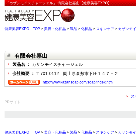
「カザンモイスチャージェル」:有限会社嘉山【健康美容EXPO】
健康美容EXPO：TOP
>
美容・化粧品
>
製品
>
化粧品
>
スキンケア
>
カザンモ
有限会社嘉山
製品名 ：
カザンモイスチャージェル
会社概要 ：
〒701-0112 岡山県倉敷市下庄１４７－２
http://www.kazansoap.com/soap/index.html
ス
PRサイト
健康美容EXPO：TOP
>
美容・化粧品
>
製品
>
化粧品
>
スキンケア
>
カザンモ