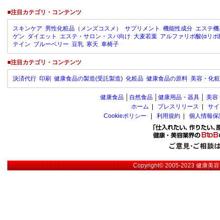
■注目カテゴリ・コンテンツ
スキンケア
男性化粧品（メンズコスメ）
サプリメント
機能性成分
エステ機
ゲン
ダイエット
エステ・サロン・スパ向け
大麦若葉
アルファリポ酸(αリポ
テイン
ブルーベリー
豆乳
寒天
車椅子
■注目カテゴリ・コンテンツ
決済代行
印刷
健康食品の製造(受託製造)
化粧品
健康食品の原料
美容・化粧
健康食品
│
自然食品
│
健康用品・器具
│
美容
ホーム
|
プレスリリース
|
サイ
Cookieポリシー
|
利用規約
|
個人情報保
Copyright© 2005-2023
健康美容