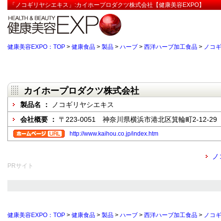
「ノコギリヤシエキス」:カイホープロダクツ株式会社【健康美容EXPO】
健康美容EXPO：TOP
>
健康食品
>
製品
>
ハーブ
>
西洋ハーブ加工食品
>
ノコ
カイホープロダクツ株式会社
製品名 ：
ノコギリヤシエキス
会社概要 ：
〒223-0051 神奈川県横浜市港北区箕輪町2-12-29
http://www.kaihou.co.jp/index.htm
ノ
PRサイト
健康美容EXPO：TOP
>
健康食品
>
製品
>
ハーブ
>
西洋ハーブ加工食品
>
ノコ