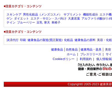
■注目カテゴリ・コンテンツ
スキンケア
男性化粧品（メンズコスメ）
サプリメント
機能性成分
エステ機
ゲン
ダイエット
エステ・サロン・スパ向け
大麦若葉
アルファリポ酸(αリポ
テイン
ブルーベリー
豆乳
寒天
車椅子
■注目カテゴリ・コンテンツ
決済代行
印刷
健康食品の製造(受託製造)
化粧品
健康食品の原料
美容・化粧
健康食品
│
自然食品
│
健康用品・器具
│
美容
ホーム
|
プレスリリース
|
サイ
Cookieポリシー
|
利用規約
|
個人情報保
Copyright© 2005-2023
健康美容