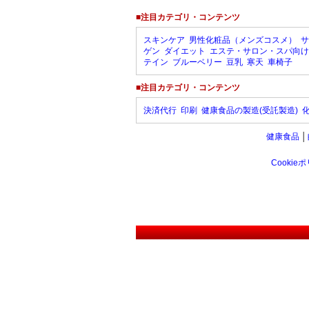
■注目カテゴリ・コンテンツ
スキンケア
男性化粧品（メンズコスメ）
サ
ゲン
ダイエット
エステ・サロン・スパ向け
テイン
ブルーベリー
豆乳
寒天
車椅子
■注目カテゴリ・コンテンツ
決済代行
印刷
健康食品の製造(受託製造)
健康食品
│
Cookie