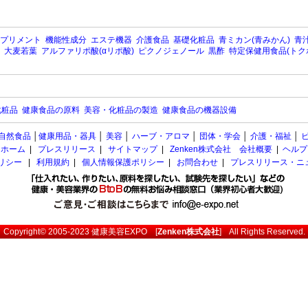
プリメント
機能性成分
エステ機器
介護食品
基礎化粧品
青ミカン(青みかん)
青汁
大麦若葉
アルファリポ酸(αリポ酸)
ピクノジェノール
黒酢
特定保健用食品(トク
化粧品
健康食品の原料
美容・化粧品の製造
健康食品の機器設備
自然食品
│
健康用品・器具
│
美容
│
ハーブ・アロマ
│
団体・学会
│
介護・福祉
│
ホーム
|
プレスリリース
|
サイトマップ
|
Zenken株式会社 会社概要
|
ヘルプ
ポリシー
|
利用規約
|
個人情報保護ポリシー
|
お問合わせ
|
プレスリリース・ニ
Copyright© 2005-2023
健康美容EXPO
[
Zenken株式会社
] All Rights Reserved.