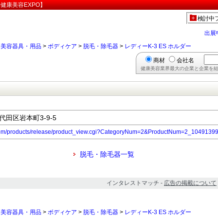
【健康美容EXPO】
検討中
出展
>
美容器具・用品
>
ボディケア
>
脱毛・除毛器
>
レディーK-3 ES ホルダー
商材
会社名
健康美容業界最大の企業と企業を結
千代田区岩本町3-9-5
.com/products/release/product_view.cgi?CategoryNum=2&ProductNum=2_1049139
脱毛・除毛器一覧
インタレストマッチ -
広告の掲載について
>
美容器具・用品
>
ボディケア
>
脱毛・除毛器
>
レディーK-3 ES ホルダー