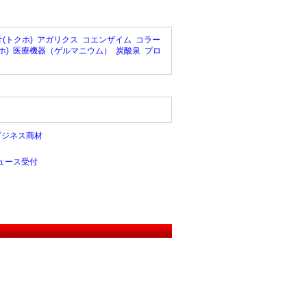
(トクホ)
アガリクス
コエンザイム
コラー
ホ)
医療機器（ゲルマニウム）
炭酸泉
プロ
ビジネス商材
ュース受付