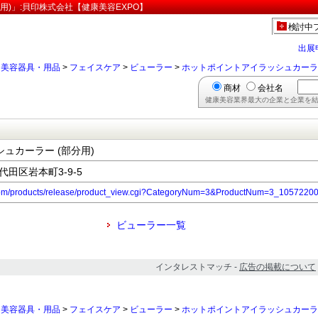
用)」:貝印株式会社【健康美容EXPO】
検討中
出展
>
美容器具・用品
>
フェイスケア
>
ビューラー
>
ホットポイントアイラッシュカーラー
商材
会社名
健康美容業界最大の企業と企業を結
ュカーラー (部分用)
千代田区岩本町3-9-5
.com/products/release/product_view.cgi?CategoryNum=3&ProductNum=3_1057220
ビューラー一覧
インタレストマッチ -
広告の掲載について
>
美容器具・用品
>
フェイスケア
>
ビューラー
>
ホットポイントアイラッシュカーラー