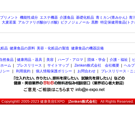
プリメント
機能性成分
エステ機器
介護食品
基礎化粧品
青ミカン(青みかん)
青汁
大麦若葉
アルファリポ酸(αリポ酸)
ピクノジェノール
黒酢
特定保健用食品(トク
化粧品
健康食品の原料
美容・化粧品の製造
健康食品の機器設備
自然食品
│
健康用品・器具
│
美容
│
ハーブ・アロマ
│
団体・学会
│
介護・福祉
│
ホーム
|
プレスリリース
|
サイトマップ
|
Zenken株式会社 会社概要
|
ヘルプ
ポリシー
|
利用規約
|
個人情報保護ポリシー
|
お問合わせ
|
プレスリリース・ニ
Copyright© 2005-2023
健康美容EXPO
[
Zenken株式会社
] All Rights Reserved.