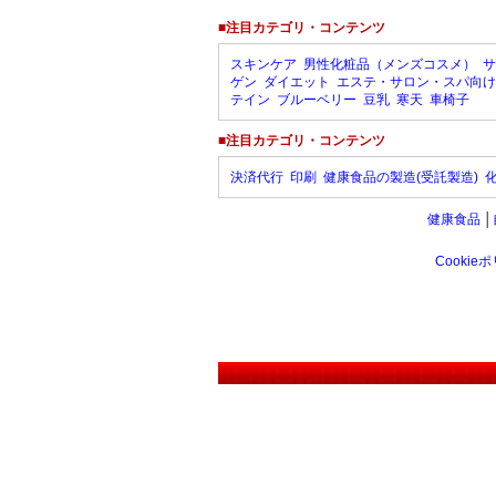
■注目カテゴリ・コンテンツ
スキンケア
男性化粧品（メンズコスメ）
サ
ゲン
ダイエット
エステ・サロン・スパ向け
テイン
ブルーベリー
豆乳
寒天
車椅子
■注目カテゴリ・コンテンツ
決済代行
印刷
健康食品の製造(受託製造)
健康食品
│
Cookie