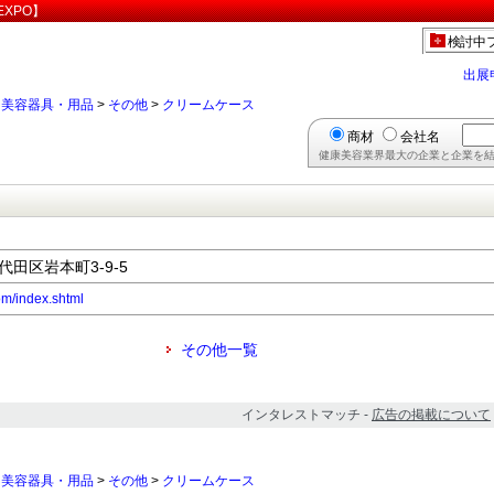
XPO】
検討中
出展
>
美容器具・用品
>
その他
>
クリームケース
商材
会社名
健康美容業界最大の企業と企業を結
千代田区岩本町3-9-5
om/index.shtml
その他一覧
インタレストマッチ -
広告の掲載について
>
美容器具・用品
>
その他
>
クリームケース