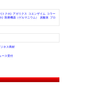
(トクホ)
アガリクス
コエンザイム
コラー
ホ)
医療機器（ゲルマニウム）
炭酸泉
プロ
ビジネス商材
ュース受付