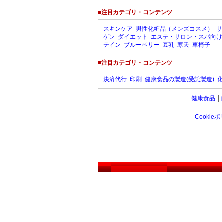
■注目カテゴリ・コンテンツ
スキンケア
男性化粧品（メンズコスメ）
サ
ゲン
ダイエット
エステ・サロン・スパ向け
テイン
ブルーベリー
豆乳
寒天
車椅子
■注目カテゴリ・コンテンツ
決済代行
印刷
健康食品の製造(受託製造)
健康食品
│
Cookie