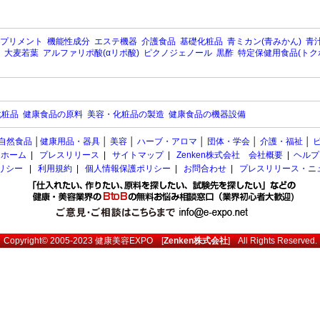
プリメント
機能性成分
エステ機器
介護食品
基礎化粧品
青ミカン(青みかん)
青汁
大麦若葉
アルファリポ酸(αリポ酸)
ピクノジェノール
黒酢
特定保健用食品(トク
化粧品
健康食品の原料
美容・化粧品の製造
健康食品の機器設備
自然食品
│
健康用品・器具
│
美容
│
ハーブ・アロマ
│
団体・学会
│
介護・福祉
│
ホーム
|
プレスリリース
|
サイトマップ
|
Zenken株式会社 会社概要
|
ヘルプ
ポリシー
|
利用規約
|
個人情報保護ポリシー
|
お問合わせ
|
プレスリリース・ニ
Copyright© 2005-2023
健康美容EXPO
[
Zenken株式会社
] All Rights Reserved.