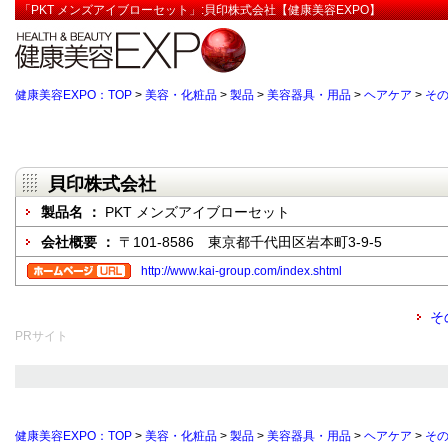
「PKT メンズアイブローセット」:貝印株式会社【健康美容EXPO】
健康美容EXPO：TOP
>
美容・化粧品
>
製品
>
美容器具・用品
>
ヘアケア
>
そ
貝印株式会社
製品名 ：
PKT メンズアイブローセット
会社概要 ：
〒101-8586 東京都千代田区岩本町3-9-5
http://www.kai-group.com/index.shtml
そ
PRサイト
健康美容EXPO：TOP
>
美容・化粧品
>
製品
>
美容器具・用品
>
ヘアケア
>
そ