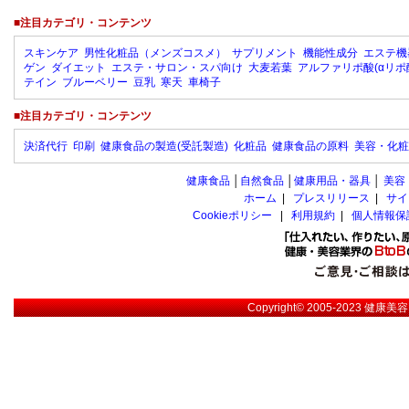
■注目カテゴリ・コンテンツ
スキンケア
男性化粧品（メンズコスメ）
サプリメント
機能性成分
エステ機
ゲン
ダイエット
エステ・サロン・スパ向け
大麦若葉
アルファリポ酸(αリポ
テイン
ブルーベリー
豆乳
寒天
車椅子
■注目カテゴリ・コンテンツ
決済代行
印刷
健康食品の製造(受託製造)
化粧品
健康食品の原料
美容・化粧
健康食品
│
自然食品
│
健康用品・器具
│
美容
ホーム
|
プレスリリース
|
サイ
Cookieポリシー
|
利用規約
|
個人情報保
Copyright© 2005-2023
健康美容