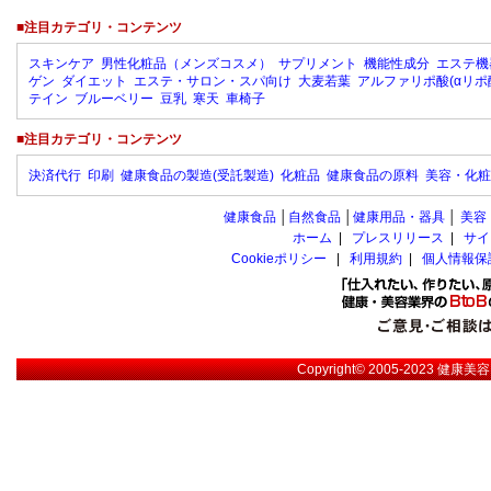
■注目カテゴリ・コンテンツ
スキンケア
男性化粧品（メンズコスメ）
サプリメント
機能性成分
エステ機
ゲン
ダイエット
エステ・サロン・スパ向け
大麦若葉
アルファリポ酸(αリポ
テイン
ブルーベリー
豆乳
寒天
車椅子
■注目カテゴリ・コンテンツ
決済代行
印刷
健康食品の製造(受託製造)
化粧品
健康食品の原料
美容・化粧
健康食品
│
自然食品
│
健康用品・器具
│
美容
ホーム
|
プレスリリース
|
サイ
Cookieポリシー
|
利用規約
|
個人情報保
Copyright© 2005-2023
健康美容