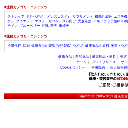
■注目カテゴリ・コンテンツ
スキンケア
男性化粧品（メンズコスメ）
サプリメント
機能性成分
エステ機
ゲン
ダイエット
エステ・サロン・スパ向け
大麦若葉
アルファリポ酸(αリポ
テイン
ブルーベリー
豆乳
寒天
車椅子
■注目カテゴリ・コンテンツ
決済代行
印刷
健康食品の製造(受託製造)
化粧品
健康食品の原料
美容・化粧
健康食品
│
自然食品
│
健康用品・器具
│
美容
ホーム
|
プレスリリース
|
サイ
Cookieポリシー
|
利用規約
|
個人情報保
Copyright© 2005-2023
健康美容