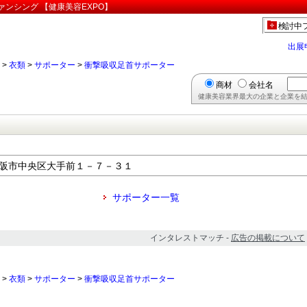
ンシング 【健康美容EXPO】
検討中
出展
>
衣類
>
サポーター
>
衝撃吸収足首サポーター
商材
会社名
健康美容業界最大の企業と企業を結
府大阪市中央区大手前１－７－３１
サポーター一覧
インタレストマッチ -
広告の掲載について
>
衣類
>
サポーター
>
衝撃吸収足首サポーター