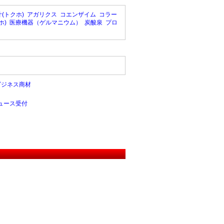
(トクホ)
アガリクス
コエンザイム
コラー
ホ)
医療機器（ゲルマニウム）
炭酸泉
プロ
ビジネス商材
ュース受付