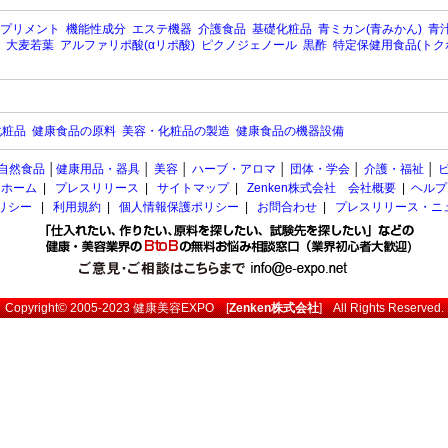
プリメント
機能性成分
エステ機器
介護食品
基礎化粧品
青ミカン(青みかん)
青汁
大麦若葉
アルファリポ酸(αリポ酸)
ピクノジェノール
黒酢
特定保健用食品(トク
化粧品
健康食品の原料
美容・化粧品の製造
健康食品の機器設備
自然食品
│
健康用品・器具
│
美容
│
ハーブ・アロマ
│
団体・学会
│
介護・福祉
│
ホーム
|
プレスリリース
|
サイトマップ
|
Zenken株式会社 会社概要
|
ヘルプ
ポリシー
|
利用規約
|
個人情報保護ポリシー
|
お問合わせ
|
プレスリリース・ニ
Copyright© 2005-2023
健康美容EXPO
[
Zenken株式会社
] All Rights Reserved.