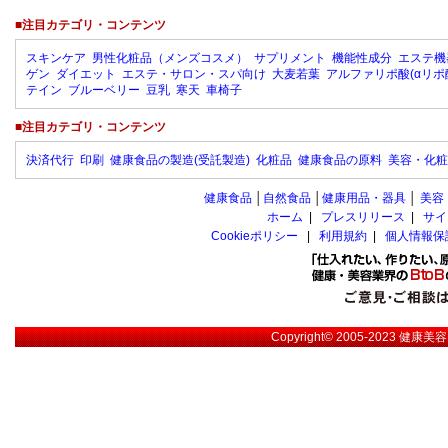
■注目カテゴリ・コンテンツ
スキンケア
男性化粧品（メンズコスメ）
サプリメント
機能性成分
エステ機
ゲン
ダイエット
エステ・サロン・スパ向け
大麦若葉
アルファリポ酸(αリポ
テイン
ブルーベリー
豆乳
寒天
車椅子
■注目カテゴリ・コンテンツ
決済代行
印刷
健康食品の製造(受託製造)
化粧品
健康食品の原料
美容・化粧
健康食品
│
自然食品
│
健康用品・器具
│
美容
ホーム
|
プレスリリース
|
サイ
Cookieポリシー
|
利用規約
|
個人情報保
Copyright© 2005-2023
健康美容