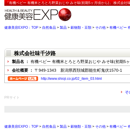
「有機ベビー 有機米とろとろ野菜おじや みそ味(初期5ヶ月頃から)」:株式会社
健康美容EXPO：TOP
>
自然食品
>
製品
>
穀物類・豆類
>
その他
>
有機ベビー 
株式会社味千汐路
製品名 ：
有機ベビー 有機米とろとろ野菜おじや みそ味(初期5ヶ
会社概要 ：
〒949-1343 新潟県西頚城郡能生町鬼伏1570-1
http://www.shioji.co.jp/02_item_03.html
そ
PRサイト
健康美容EXPO：TOP
>
自然食品
>
製品
>
穀物類・豆類
>
その他
>
有機ベビー 