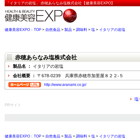
「イタリアの岩塩」:赤穂あらなみ塩株式会社【健康美容EXPO】
健康美容EXPO：TOP
>
自然食品
>
製品
>
調味料
>
塩
>
イタリアの岩塩
赤穂あらなみ塩株式会社
製品名 ：
イタリアの岩塩
会社概要 ：
〒678-0239 兵庫県赤穂市加里屋８２２-５
http://www.aranami.co.jp/
塩
PRサイト
健康美容EXPO：TOP
>
自然食品
>
製品
>
調味料
>
塩
>
イタリアの岩塩