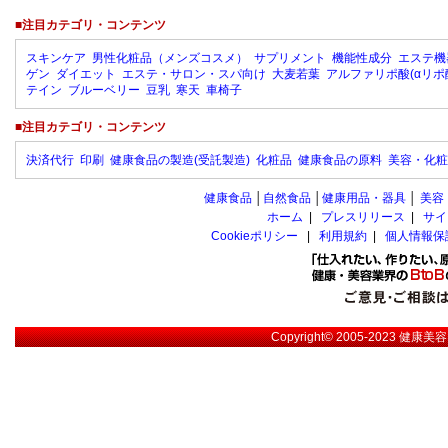
■注目カテゴリ・コンテンツ
スキンケア
男性化粧品（メンズコスメ）
サプリメント
機能性成分
エステ機
ゲン
ダイエット
エステ・サロン・スパ向け
大麦若葉
アルファリポ酸(αリポ
テイン
ブルーベリー
豆乳
寒天
車椅子
■注目カテゴリ・コンテンツ
決済代行
印刷
健康食品の製造(受託製造)
化粧品
健康食品の原料
美容・化粧
健康食品
│
自然食品
│
健康用品・器具
│
美容
ホーム
|
プレスリリース
|
サイ
Cookieポリシー
|
利用規約
|
個人情報保
Copyright© 2005-2023
健康美容