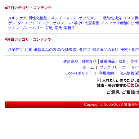
■注目カテゴリ・コンテンツ
スキンケア
男性化粧品（メンズコスメ）
サプリメント
機能性成分
エステ機
ゲン
ダイエット
エステ・サロン・スパ向け
大麦若葉
アルファリポ酸(αリポ
テイン
ブルーベリー
豆乳
寒天
車椅子
■注目カテゴリ・コンテンツ
決済代行
印刷
健康食品の製造(受託製造)
化粧品
健康食品の原料
美容・化粧
健康食品
│
自然食品
│
健康用品・器具
│
美容
ホーム
|
プレスリリース
|
サイ
Cookieポリシー
|
利用規約
|
個人情報保
Copyright© 2005-2023
健康美容