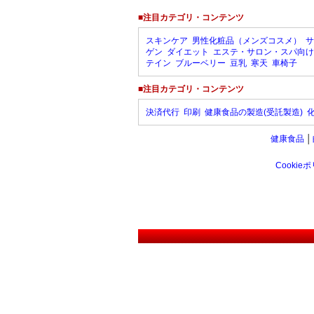
■注目カテゴリ・コンテンツ
スキンケア
男性化粧品（メンズコスメ）
サ
ゲン
ダイエット
エステ・サロン・スパ向け
テイン
ブルーベリー
豆乳
寒天
車椅子
■注目カテゴリ・コンテンツ
決済代行
印刷
健康食品の製造(受託製造)
健康食品
│
Cookie