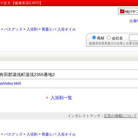
マ近大【健康美容EXPO】
検討中
出展
>
バスグッズ
>
入浴剤
>
青森ヒバ 入浴オイル
商材
会社名
健康美容業界最大の企業と企業を結
県有田郡湯浅町湯浅2355番地2
ma/index.html
入浴剤一覧
インタレストマッチ -
広告の掲載について
>
バスグッズ
>
入浴剤
>
青森ヒバ 入浴オイル