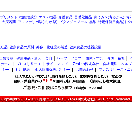
プリメント
機能性成分
エステ機器
介護食品
基礎化粧品
青ミカン(青みかん)
青汁
大麦若葉
アルファリポ酸(αリポ酸)
ピクノジェノール
黒酢
特定保健用食品(トク
化粧品
健康食品の原料
美容・化粧品の製造
健康食品の機器設備
自然食品
│
健康用品・器具
│
美容
│
ハーブ・アロマ
│
団体・学会
│
介護・福祉
│
ホーム
|
プレスリリース
|
サイトマップ
|
Zenken株式会社 会社概要
|
ヘルプ
ポリシー
|
利用規約
|
個人情報保護ポリシー
|
お問合わせ
|
プレスリリース・ニ
Copyright© 2005-2023
健康美容EXPO
[
Zenken株式会社
] All Rights Reserved.