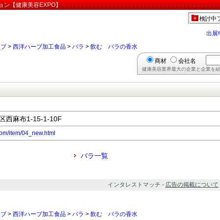
ョン【健康美容EXPO】
検討中
出展
ーブ
>
西洋ハーブ加工食品
>
バラ
>
飲む バラの香水
商材
会社名
健康美容業界最大の企業と企業を結
西麻布1-15-1-10F
com/item/04_new.html
バラ一覧
インタレストマッチ -
広告の掲載について
ーブ
>
西洋ハーブ加工食品
>
バラ
>
飲む バラの香水