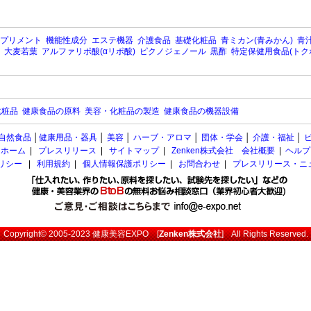
プリメント
機能性成分
エステ機器
介護食品
基礎化粧品
青ミカン(青みかん)
青汁
大麦若葉
アルファリポ酸(αリポ酸)
ピクノジェノール
黒酢
特定保健用食品(トク
化粧品
健康食品の原料
美容・化粧品の製造
健康食品の機器設備
自然食品
│
健康用品・器具
│
美容
│
ハーブ・アロマ
│
団体・学会
│
介護・福祉
│
ホーム
|
プレスリリース
|
サイトマップ
|
Zenken株式会社 会社概要
|
ヘルプ
ポリシー
|
利用規約
|
個人情報保護ポリシー
|
お問合わせ
|
プレスリリース・ニ
Copyright© 2005-2023
健康美容EXPO
[
Zenken株式会社
] All Rights Reserved.