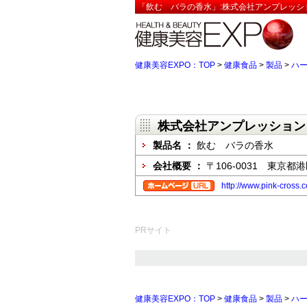
「飲む バラの香水」:株式会社アンプレッシ
健康美容EXPO：TOP
>
健康食品
>
製品
>
ハ
株式会社アンプレッション
製品名 ：
飲む バラの香水
会社概要 ：
〒106-0031 東京都港区
http://www.pink-cross.
PRサイト
健康美容EXPO：TOP
>
健康食品
>
製品
>
ハ