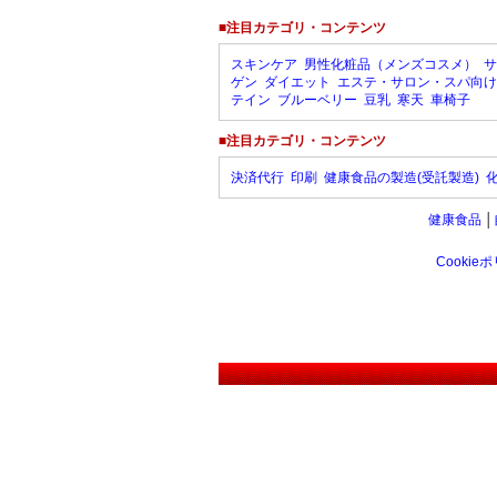
■注目カテゴリ・コンテンツ
スキンケア
男性化粧品（メンズコスメ）
サ
ゲン
ダイエット
エステ・サロン・スパ向け
テイン
ブルーベリー
豆乳
寒天
車椅子
■注目カテゴリ・コンテンツ
決済代行
印刷
健康食品の製造(受託製造)
健康食品
│
Cookie