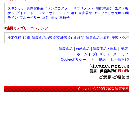
スキンケア
男性化粧品（メンズコスメ）
サプリメント
機能性成分
エステ機
ゲン
ダイエット
エステ・サロン・スパ向け
大麦若葉
アルファリポ酸(αリポ
テイン
ブルーベリー
豆乳
寒天
車椅子
■注目カテゴリ・コンテンツ
決済代行
印刷
健康食品の製造(受託製造)
化粧品
健康食品の原料
美容・化粧
健康食品
│
自然食品
│
健康用品・器具
│
美容
ホーム
|
プレスリリース
|
サイ
Cookieポリシー
|
利用規約
|
個人情報保
Copyright© 2005-2023
健康美容