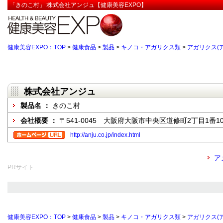
「きのこ村」:株式会社アンジュ【健康美容EXPO】
健康美容EXPO：TOP
>
健康食品
>
製品
>
キノコ・アガリクス類
>
アガリクス(
株式会社アンジュ
製品名 ：
きのこ村
会社概要 ：
〒541-0045 大阪府大阪市中央区道修町2丁目1番1
http://anju.co.jp/index.html
ア
PRサイト
健康美容EXPO：TOP
>
健康食品
>
製品
>
キノコ・アガリクス類
>
アガリクス(