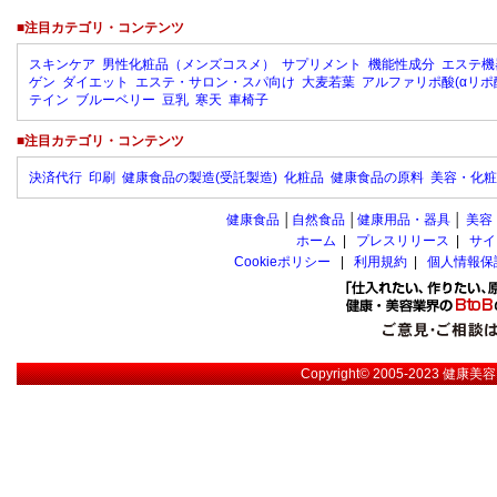
■注目カテゴリ・コンテンツ
スキンケア
男性化粧品（メンズコスメ）
サプリメント
機能性成分
エステ機
ゲン
ダイエット
エステ・サロン・スパ向け
大麦若葉
アルファリポ酸(αリポ
テイン
ブルーベリー
豆乳
寒天
車椅子
■注目カテゴリ・コンテンツ
決済代行
印刷
健康食品の製造(受託製造)
化粧品
健康食品の原料
美容・化粧
健康食品
│
自然食品
│
健康用品・器具
│
美容
ホーム
|
プレスリリース
|
サイ
Cookieポリシー
|
利用規約
|
個人情報保
Copyright© 2005-2023
健康美容