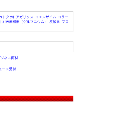
(トクホ)
アガリクス
コエンザイム
コラー
ホ)
医療機器（ゲルマニウム）
炭酸泉
プロ
ビジネス商材
ュース受付