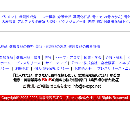
プリメント
機能性成分
エステ機器
介護食品
基礎化粧品
青ミカン(青みかん)
青汁
大麦若葉
アルファリポ酸(αリポ酸)
ピクノジェノール
黒酢
特定保健用食品(トク
化粧品
健康食品の原料
美容・化粧品の製造
健康食品の機器設備
自然食品
│
健康用品・器具
│
美容
│
ハーブ・アロマ
│
団体・学会
│
介護・福祉
│
ホーム
|
プレスリリース
|
サイトマップ
|
Zenken株式会社 会社概要
|
ヘルプ
ポリシー
|
利用規約
|
個人情報保護ポリシー
|
お問合わせ
|
プレスリリース・ニ
Copyright© 2005-2023
健康美容EXPO
[
Zenken株式会社
] All Rights Reserved.