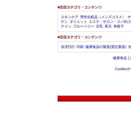
■注目カテゴリ・コンテンツ
スキンケア
男性化粧品（メンズコスメ）
サ
ゲン
ダイエット
エステ・サロン・スパ向け
テイン
ブルーベリー
豆乳
寒天
車椅子
■注目カテゴリ・コンテンツ
決済代行
印刷
健康食品の製造(受託製造)
健康食品
│
Cookie