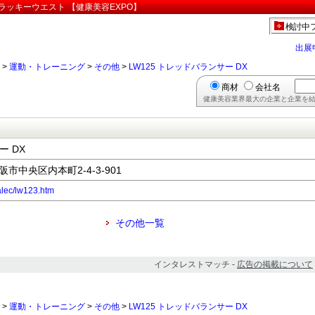
社ラッキーウエスト 【健康美容EXPO】
検討中
出展
>
運動・トレーニング
>
その他
>
LW125 トレッドバランサー DX
商材
会社名
健康美容業界最大の企業と企業を結
ー DX
阪市中央区内本町2-4-3-901
alec/lw123.htm
その他一覧
インタレストマッチ -
広告の掲載について
>
運動・トレーニング
>
その他
>
LW125 トレッドバランサー DX