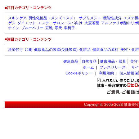
■注目カテゴリ・コンテンツ
スキンケア
男性化粧品（メンズコスメ）
サプリメント
機能性成分
エステ機
ゲン
ダイエット
エステ・サロン・スパ向け
大麦若葉
アルファリポ酸(αリポ
テイン
ブルーベリー
豆乳
寒天
車椅子
■注目カテゴリ・コンテンツ
決済代行
印刷
健康食品の製造(受託製造)
化粧品
健康食品の原料
美容・化粧
健康食品
│
自然食品
│
健康用品・器具
│
美容
ホーム
|
プレスリリース
|
サイ
Cookieポリシー
|
利用規約
|
個人情報保
Copyright© 2005-2023
健康美容