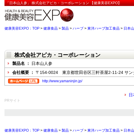
「日本山人参」:株式会社アピカ・コーポレーション 【健康美容EXPO】
健康美容EXPO：TOP
>
健康食品
>
製品
>
ハーブ
>
東洋ハーブ加工食品
>
日本
株式会社アピカ・コーポレーション
製品名 ：
日本山人参
会社概要 ：
〒154-0024 東京都世田谷区三軒茶屋2-11-24 サ
http://www.yamaninjin.jp/
日
PRサイト
健康美容EXPO：TOP
>
健康食品
>
製品
>
ハーブ
>
東洋ハーブ加工食品
>
日本