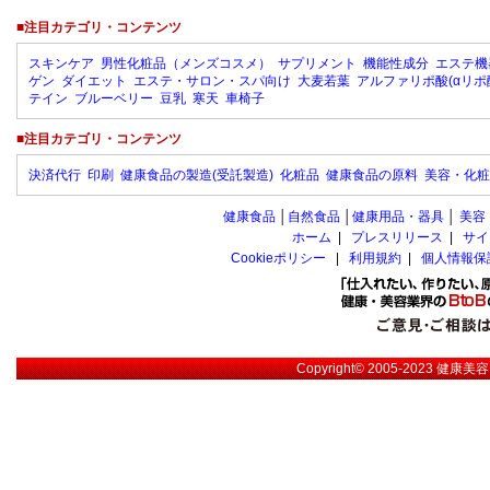
■注目カテゴリ・コンテンツ
スキンケア
男性化粧品（メンズコスメ）
サプリメント
機能性成分
エステ機
ゲン
ダイエット
エステ・サロン・スパ向け
大麦若葉
アルファリポ酸(αリポ
テイン
ブルーベリー
豆乳
寒天
車椅子
■注目カテゴリ・コンテンツ
決済代行
印刷
健康食品の製造(受託製造)
化粧品
健康食品の原料
美容・化粧
健康食品
│
自然食品
│
健康用品・器具
│
美容
ホーム
|
プレスリリース
|
サイ
Cookieポリシー
|
利用規約
|
個人情報保
Copyright© 2005-2023
健康美容