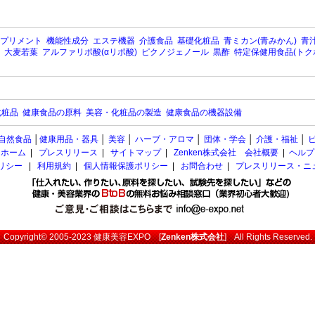
プリメント
機能性成分
エステ機器
介護食品
基礎化粧品
青ミカン(青みかん)
青汁
大麦若葉
アルファリポ酸(αリポ酸)
ピクノジェノール
黒酢
特定保健用食品(トク
化粧品
健康食品の原料
美容・化粧品の製造
健康食品の機器設備
自然食品
│
健康用品・器具
│
美容
│
ハーブ・アロマ
│
団体・学会
│
介護・福祉
│
ホーム
|
プレスリリース
|
サイトマップ
|
Zenken株式会社 会社概要
|
ヘルプ
ポリシー
|
利用規約
|
個人情報保護ポリシー
|
お問合わせ
|
プレスリリース・ニ
Copyright© 2005-2023
健康美容EXPO
[
Zenken株式会社
] All Rights Reserved.