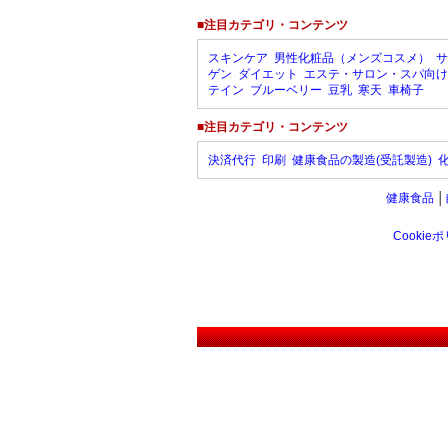
■注目カテゴリ・コンテンツ
スキンケア
男性化粧品（メンズコスメ）
サ
ゲン
ダイエット
エステ・サロン・スパ向け
テイン
ブルーベリー
豆乳
寒天
車椅子
■注目カテゴリ・コンテンツ
決済代行
印刷
健康食品の製造(受託製造)
健康食品
│
Cookie