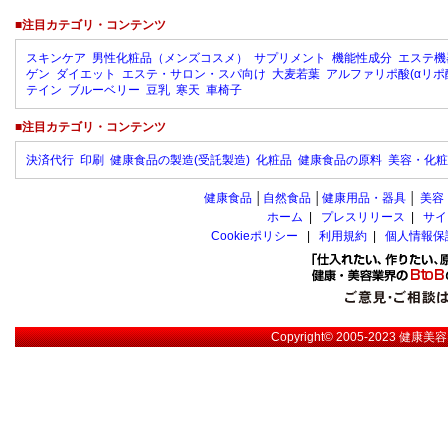
■注目カテゴリ・コンテンツ
スキンケア
男性化粧品（メンズコスメ）
サプリメント
機能性成分
エステ機
ゲン
ダイエット
エステ・サロン・スパ向け
大麦若葉
アルファリポ酸(αリポ
テイン
ブルーベリー
豆乳
寒天
車椅子
■注目カテゴリ・コンテンツ
決済代行
印刷
健康食品の製造(受託製造)
化粧品
健康食品の原料
美容・化粧
健康食品
│
自然食品
│
健康用品・器具
│
美容
ホーム
|
プレスリリース
|
サイ
Cookieポリシー
|
利用規約
|
個人情報保
Copyright© 2005-2023
健康美容