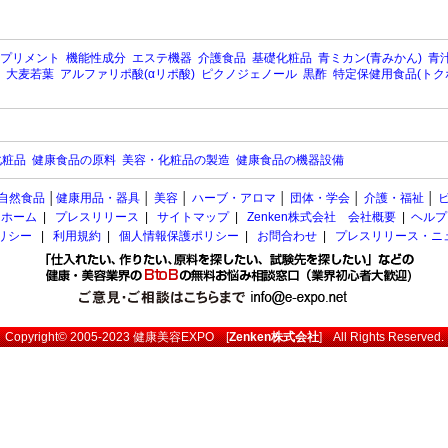
プリメント
機能性成分
エステ機器
介護食品
基礎化粧品
青ミカン(青みかん)
青汁
大麦若葉
アルファリポ酸(αリポ酸)
ピクノジェノール
黒酢
特定保健用食品(トク
化粧品
健康食品の原料
美容・化粧品の製造
健康食品の機器設備
自然食品
│
健康用品・器具
│
美容
│
ハーブ・アロマ
│
団体・学会
│
介護・福祉
│
ホーム
|
プレスリリース
|
サイトマップ
|
Zenken株式会社 会社概要
|
ヘルプ
ポリシー
|
利用規約
|
個人情報保護ポリシー
|
お問合わせ
|
プレスリリース・ニ
Copyright© 2005-2023
健康美容EXPO
[
Zenken株式会社
] All Rights Reserved.