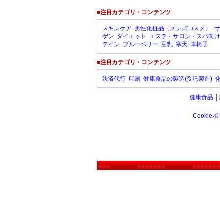
■注目カテゴリ・コンテンツ
スキンケア
男性化粧品（メンズコスメ）
サ
ゲン
ダイエット
エステ・サロン・スパ向け
テイン
ブルーベリー
豆乳
寒天
車椅子
■注目カテゴリ・コンテンツ
決済代行
印刷
健康食品の製造(受託製造)
健康食品
│
Cookie