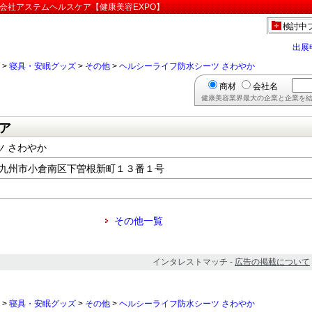
式会社アステムヘルスケア【健康美容EXPO】
検討中
出展
>
寝具・安眠グッズ
>
その他
>
ヘルシーライフ防水シーツ さわやか
商材
会社名
健康美容業界最大の企業と企業を結
ア
 さわやか
岡県北九州市小倉南区下曽根新町１３番１号
その他一覧
インタレストマッチ -
広告の掲載について
>
寝具・安眠グッズ
>
その他
>
ヘルシーライフ防水シーツ さわやか