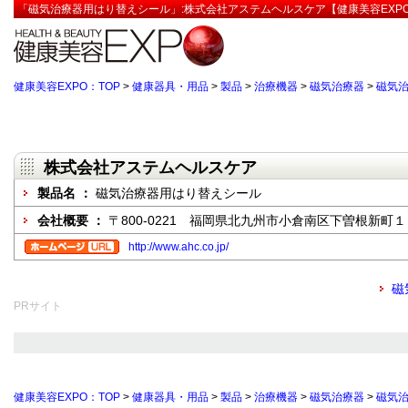
「磁気治療器用はり替えシール」:株式会社アステムヘルスケア【健康美容EXP
健康美容EXPO：TOP
>
健康器具・用品
>
製品
>
治療機器
>
磁気治療器
>
磁気
株式会社アステムヘルスケア
製品名 ：
磁気治療器用はり替えシール
会社概要 ：
〒800-0221 福岡県北九州市小倉南区下曽根新町
http://www.ahc.co.jp/
磁
PRサイト
健康美容EXPO：TOP
>
健康器具・用品
>
製品
>
治療機器
>
磁気治療器
>
磁気