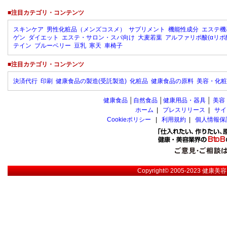
■注目カテゴリ・コンテンツ
スキンケア
男性化粧品（メンズコスメ）
サプリメント
機能性成分
エステ機
ゲン
ダイエット
エステ・サロン・スパ向け
大麦若葉
アルファリポ酸(αリポ
テイン
ブルーベリー
豆乳
寒天
車椅子
■注目カテゴリ・コンテンツ
決済代行
印刷
健康食品の製造(受託製造)
化粧品
健康食品の原料
美容・化粧
健康食品
│
自然食品
│
健康用品・器具
│
美容
ホーム
|
プレスリリース
|
サイ
Cookieポリシー
|
利用規約
|
個人情報保
Copyright© 2005-2023
健康美容