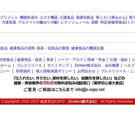
プリメント
機能性成分
エステ機器
介護食品
基礎化粧品
青ミカン(青みかん)
青汁
大麦若葉
アルファリポ酸(αリポ酸)
ピクノジェノール
黒酢
特定保健用食品(トク
化粧品
健康食品の原料
美容・化粧品の製造
健康食品の機器設備
自然食品
│
健康用品・器具
│
美容
│
ハーブ・アロマ
│
団体・学会
│
介護・福祉
│
ホーム
|
プレスリリース
|
サイトマップ
|
Zenken株式会社 会社概要
|
ヘルプ
ポリシー
|
利用規約
|
個人情報保護ポリシー
|
お問合わせ
|
プレスリリース・ニ
Copyright© 2005-2023
健康美容EXPO
[
Zenken株式会社
] All Rights Reserved.