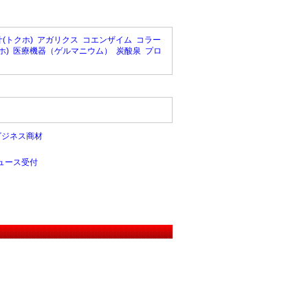
(トクホ)
アガリクス
コエンザイム
コラー
ホ)
医療機器（ゲルマニウム）
炭酸泉
プロ
ビジネス商材
ュース受付