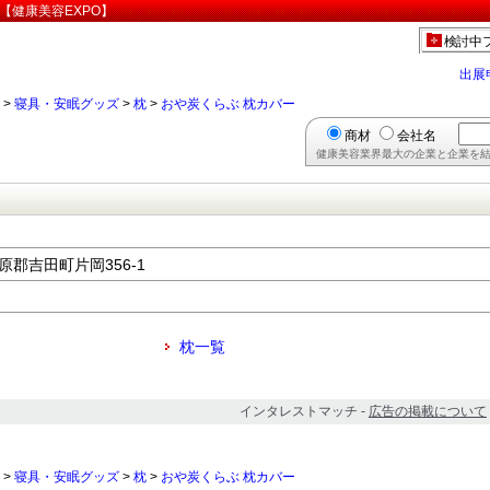
【健康美容EXPO】
検討中
出展
>
寝具・安眠グッズ
>
枕
>
おや炭くらぶ 枕カバー
商材
会社名
健康美容業界最大の企業と企業を結
榛原郡吉田町片岡356-1
枕一覧
インタレストマッチ -
広告の掲載について
>
寝具・安眠グッズ
>
枕
>
おや炭くらぶ 枕カバー