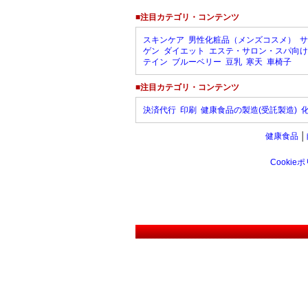
■注目カテゴリ・コンテンツ
スキンケア
男性化粧品（メンズコスメ）
サ
ゲン
ダイエット
エステ・サロン・スパ向け
テイン
ブルーベリー
豆乳
寒天
車椅子
■注目カテゴリ・コンテンツ
決済代行
印刷
健康食品の製造(受託製造)
健康食品
│
Cookie