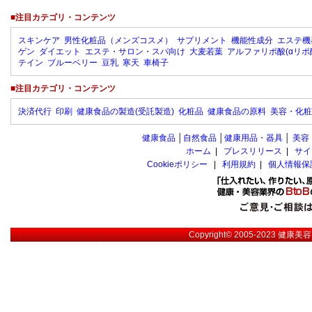
■注目カテゴリ・コンテンツ
スキンケア
男性化粧品（メンズコスメ）
サプリメント
機能性成分
エステ機
ゲン
ダイエット
エステ・サロン・スパ向け
大麦若葉
アルファリポ酸(αリポ
テイン
ブルーベリー
豆乳
寒天
車椅子
■注目カテゴリ・コンテンツ
決済代行
印刷
健康食品の製造(受託製造)
化粧品
健康食品の原料
美容・化粧
健康食品
│
自然食品
│
健康用品・器具
│
美容
ホーム
|
プレスリリース
|
サイ
Cookieポリシー
|
利用規約
|
個人情報保
Copyright© 2005-2023
健康美容