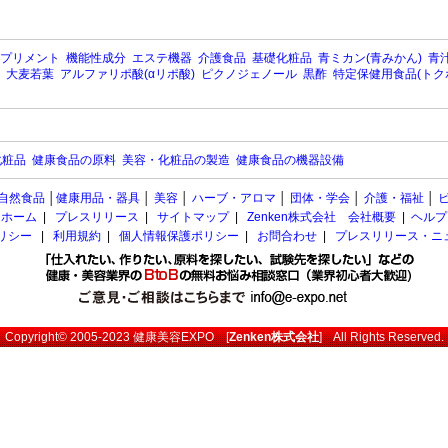
プリメント
機能性成分
エステ機器
介護食品
基礎化粧品
青ミカン(青みかん)
青汁
大麦若葉
アルファリポ酸(αリポ酸)
ピクノジェノール
黒酢
特定保健用食品(トク
化粧品
健康食品の原料
美容・化粧品の製造
健康食品の機器設備
自然食品
│
健康用品・器具
│
美容
│
ハーブ・アロマ
│
団体・学会
│
介護・福祉
│
ホーム
|
プレスリリース
|
サイトマップ
|
Zenken株式会社 会社概要
|
ヘルプ
ポリシー
|
利用規約
|
個人情報保護ポリシー
|
お問合わせ
|
プレスリリース・ニ
Copyright© 2005-2023
健康美容EXPO
[
Zenken株式会社
] All Rights Reserved.