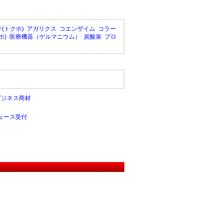
(トクホ)
アガリクス
コエンザイム
コラー
ホ)
医療機器（ゲルマニウム）
炭酸泉
プロ
ビジネス商材
ュース受付