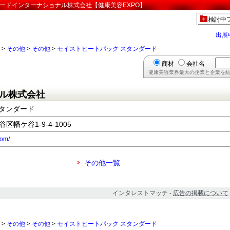
コードインターナショナル株式会社【健康美容EXPO】
検討中
出展
>
その他
>
その他
>
モイストヒートパック スタンダード
商材
会社名
健康美容業界最大の企業と企業を結
ル株式会社
タンダード
谷区幡ケ谷1-9-4-1005
com/
その他一覧
インタレストマッチ -
広告の掲載について
>
その他
>
その他
>
モイストヒートパック スタンダード