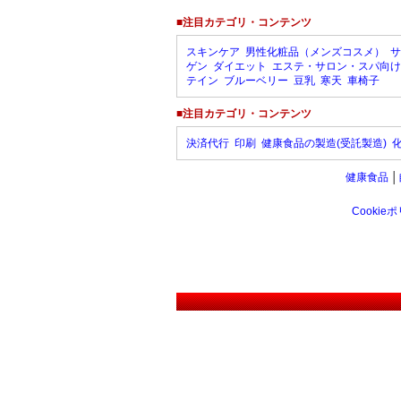
■注目カテゴリ・コンテンツ
スキンケア
男性化粧品（メンズコスメ）
サ
ゲン
ダイエット
エステ・サロン・スパ向け
テイン
ブルーベリー
豆乳
寒天
車椅子
■注目カテゴリ・コンテンツ
決済代行
印刷
健康食品の製造(受託製造)
健康食品
│
Cookie