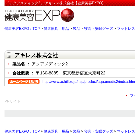
「アクアメディック2」:アキレス株式会社【健康美容EXPO】
健康美容EXPO：TOP
>
健康器具・用品
>
製品
>
寝具・安眠グッズ
>
マットレス
アキレス株式会社
製品名 ：
アクアメディック2
会社概要 ：
〒160-8885 東京都新宿区大京町22
http://www.achilles.jp/hsp/product/aquamedic2/index.htm
マ
PRサイト
健康美容EXPO：TOP
>
健康器具・用品
>
製品
>
寝具・安眠グッズ
>
マットレス