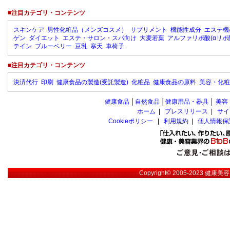
■注目カテゴリ・コンテンツ
スキンケア
男性化粧品（メンズコスメ）
サプリメント
機能性成分
エステ機
ゲン
ダイエット
エステ・サロン・スパ向け
大麦若葉
アルファリポ酸(αリポ
テイン
ブルーベリー
豆乳
寒天
車椅子
■注目カテゴリ・コンテンツ
決済代行
印刷
健康食品の製造(受託製造)
化粧品
健康食品の原料
美容・化粧
健康食品
│
自然食品
│
健康用品・器具
│
美容
ホーム
|
プレスリリース
|
サイ
Cookieポリシー
|
利用規約
|
個人情報保
Copyright© 2005-2023
健康美容