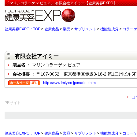
「マリンコラーゲン ピュア」:有限会社アイミー【健康美容EXPO】
健康美容EXPO：TOP
>
健康食品
>
製品
>
サプリメント
>
機能性成分
>
コラー
有限会社アイミー
製品名 ：
マリンコラーゲン ピュア
会社概要 ：
〒107-0052 東京都港区赤坂3-18-2 第1三州ビル5F
http://www.imiy.co.jp/marine.html
コ
PRサイト
健康美容EXPO：TOP
>
健康食品
>
製品
>
サプリメント
>
機能性成分
>
コラー