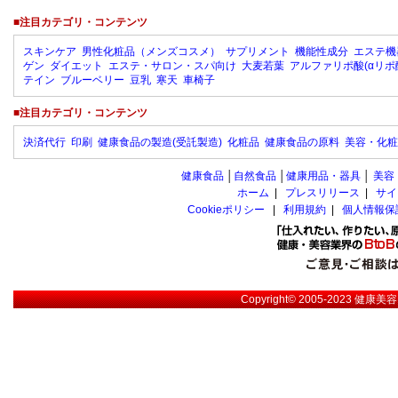
■注目カテゴリ・コンテンツ
スキンケア
男性化粧品（メンズコスメ）
サプリメント
機能性成分
エステ機
ゲン
ダイエット
エステ・サロン・スパ向け
大麦若葉
アルファリポ酸(αリポ
テイン
ブルーベリー
豆乳
寒天
車椅子
■注目カテゴリ・コンテンツ
決済代行
印刷
健康食品の製造(受託製造)
化粧品
健康食品の原料
美容・化粧
健康食品
│
自然食品
│
健康用品・器具
│
美容
ホーム
|
プレスリリース
|
サイ
Cookieポリシー
|
利用規約
|
個人情報保
Copyright© 2005-2023
健康美容