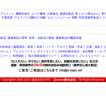
プリメント
機能性成分
エステ機器
介護食品
基礎化粧品
青ミカン(青みかん)
青汁
大麦若葉
アルファリポ酸(αリポ酸)
ピクノジェノール
黒酢
特定保健用食品(トク
化粧品
健康食品の原料
美容・化粧品の製造
健康食品の機器設備
自然食品
│
健康用品・器具
│
美容
│
ハーブ・アロマ
│
団体・学会
│
介護・福祉
│
ホーム
|
プレスリリース
|
サイトマップ
|
Zenken株式会社 会社概要
|
ヘルプ
ポリシー
|
利用規約
|
個人情報保護ポリシー
|
お問合わせ
|
プレスリリース・ニ
Copyright© 2005-2023
健康美容EXPO
[
Zenken株式会社
] All Rights Reserved.