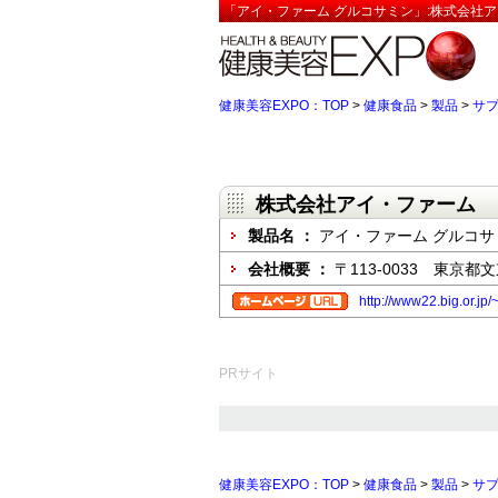
「アイ・ファーム グルコサミン」:株式会社ア
健康美容EXPO：TOP
>
健康食品
>
製品
>
サ
株式会社アイ・ファーム
製品名 ：
アイ・ファーム グルコサ
会社概要 ：
〒113-0033 東京都文
http://www22.big.or.jp/
PRサイト
健康美容EXPO：TOP
>
健康食品
>
製品
>
サ