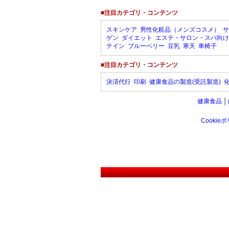
■注目カテゴリ・コンテンツ
スキンケア
男性化粧品（メンズコスメ）
サ
ゲン
ダイエット
エステ・サロン・スパ向け
テイン
ブルーベリー
豆乳
寒天
車椅子
■注目カテゴリ・コンテンツ
決済代行
印刷
健康食品の製造(受託製造)
健康食品
│
Cookie