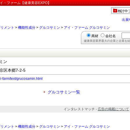
イ・ファーム【健康美容EXPO】
検討中
出展
プリメント
>
機能性成分
>
グルコサミン
>
アイ・ファーム グルコサミン
商材
会社名
健康美容業界最大の企業と企業を結
ミン
京区本郷7-2-5
~i-farm/text/grucosamin.html
グルコサミン一覧
インタレストマッチ -
広告の掲載について
プリメント
>
機能性成分
>
グルコサミン
>
アイ・ファーム グルコサミン