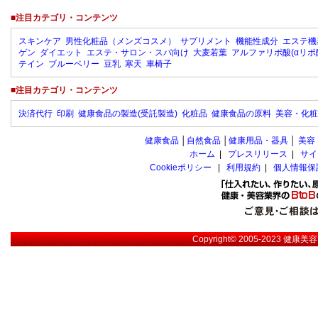
■注目カテゴリ・コンテンツ
スキンケア
男性化粧品（メンズコスメ）
サプリメント
機能性成分
エステ機
ゲン
ダイエット
エステ・サロン・スパ向け
大麦若葉
アルファリポ酸(αリポ
テイン
ブルーベリー
豆乳
寒天
車椅子
■注目カテゴリ・コンテンツ
決済代行
印刷
健康食品の製造(受託製造)
化粧品
健康食品の原料
美容・化粧
健康食品
│
自然食品
│
健康用品・器具
│
美容
ホーム
|
プレスリリース
|
サイ
Cookieポリシー
|
利用規約
|
個人情報保
Copyright© 2005-2023
健康美容