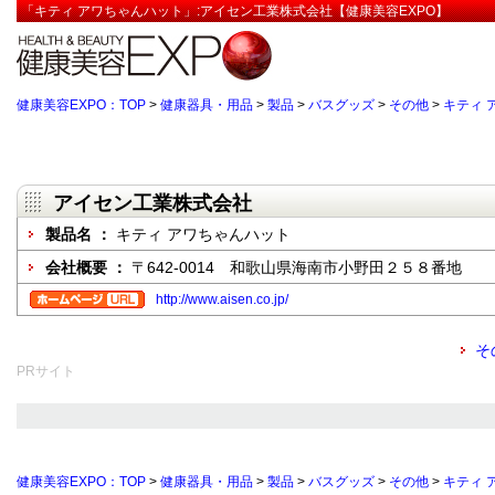
「キティ アワちゃんハット」:アイセン工業株式会社【健康美容EXPO】
健康美容EXPO：TOP
>
健康器具・用品
>
製品
>
バスグッズ
>
その他
>
キティ 
アイセン工業株式会社
製品名 ：
キティ アワちゃんハット
会社概要 ：
〒642-0014 和歌山県海南市小野田２５８番地
http://www.aisen.co.jp/
そ
PRサイト
健康美容EXPO：TOP
>
健康器具・用品
>
製品
>
バスグッズ
>
その他
>
キティ 