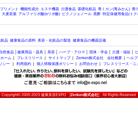
プリメント
機能性成分
エステ機器
介護食品
基礎化粧品
青ミカン(青みかん)
青汁
大麦若葉
アルファリポ酸(αリポ酸)
ピクノジェノール
黒酢
特定保健用食品(トク
化粧品
健康食品の原料
美容・化粧品の製造
健康食品の機器設備
自然食品
│
健康用品・器具
│
美容
│
ハーブ・アロマ
│
団体・学会
│
介護・福祉
│
ホーム
|
プレスリリース
|
サイトマップ
|
Zenken株式会社 会社概要
|
ヘルプ
ポリシー
|
利用規約
|
個人情報保護ポリシー
|
お問合わせ
|
プレスリリース・ニ
Copyright© 2005-2023
健康美容EXPO
[
Zenken株式会社
] All Rights Reserved.