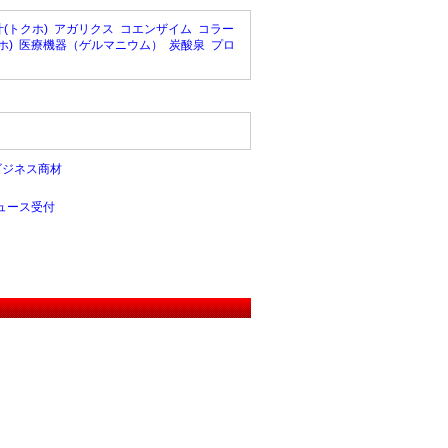
(トクホ)
アガリクス
コエンザイム
コラー
ホ)
医療機器（ゲルマニウム）
炭酸泉
プロ
ビジネス商材
ュース受付