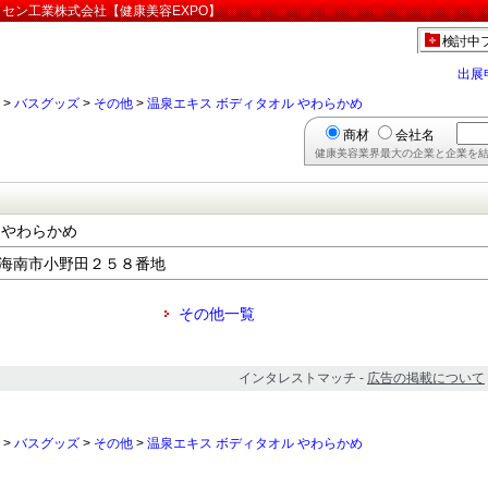
イセン工業株式会社【健康美容EXPO】
検討中
出展
>
バスグッズ
>
その他
>
温泉エキス ボディタオル やわらかめ
商材
会社名
健康美容業界最大の企業と企業を結
 やわらかめ
山県海南市小野田２５８番地
その他一覧
インタレストマッチ -
広告の掲載について
>
バスグッズ
>
その他
>
温泉エキス ボディタオル やわらかめ